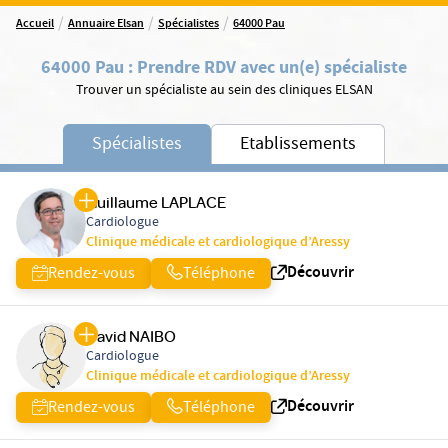
/
/
/
Accueil
Annuaire Elsan
Spécialistes
64000 Pau
64000 Pau
:
Prendre RDV avec un(e) spécialiste
Trouver un spécialiste au sein des cliniques ELSAN
Spécialistes
Etablissements
Guillaume LAPLACE
Cardiologue
Clinique médicale et cardiologique d’Aressy
Découvrir
Rendez-vous
Téléphone
David NAIBO
Cardiologue
Clinique médicale et cardiologique d’Aressy
Découvrir
Rendez-vous
Téléphone