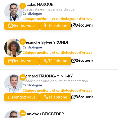
Nicolas MARQUE
Spécialiste en imagerie cardiaque
Cardiologue
Clinique médicale et cardiologique d’Aressy
Découvrir
Rendez-vous
Téléphone
Desandre Sylvie YRONDI
Cardiologue
Clinique médicale et cardiologique d’Aressy
Découvrir
Rendez-vous
Téléphone
Bernard TRUONG-MINH-KY
Médecin de Soins de suite et réadaptation
Cardiologue
Clinique médicale et cardiologique d’Aressy
Découvrir
Rendez-vous
Téléphone
Jean-Yves BEIGBEDER