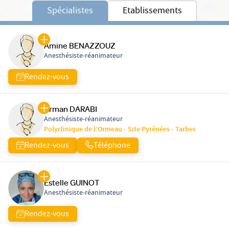
Spécialistes
Etablissements
Amine BENAZZOUZ
Anesthésiste-réanimateur
Rendez-vous
Arman DARABI
Anesthésiste-réanimateur
Polyclinique de l’Ormeau - Site Pyrénées - Tarbes
Rendez-vous
Téléphone
Estelle GUINOT
Anesthésiste-réanimateur
Rendez-vous