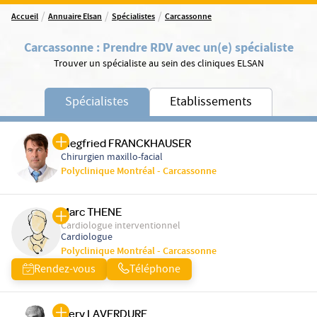
/
/
/
Accueil
Annuaire Elsan
Spécialistes
Carcassonne
Carcassonne
:
Prendre RDV avec un(e) spécialiste
Trouver un spécialiste au sein des cliniques ELSAN
Spécialistes
Etablissements
Siegfried FRANCKHAUSER
Chirurgien maxillo-facial
Polyclinique Montréal - Carcassonne
Marc THENE
Cardiologue interventionnel
Cardiologue
Polyclinique Montréal - Carcassonne
Rendez-vous
Téléphone
Gery LAVERDURE