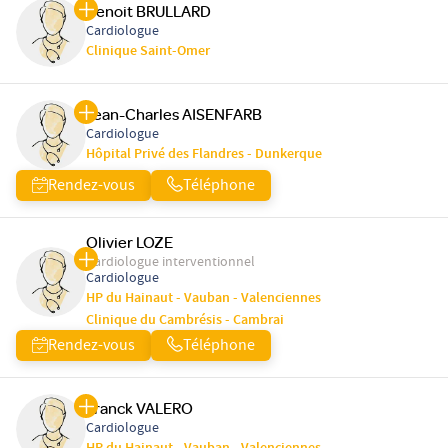
Benoit BRULLARD
Cardiologue
Clinique Saint-Omer
Jean-Charles AISENFARB
Cardiologue
Hôpital Privé des Flandres - Dunkerque
Rendez-vous
Téléphone
Olivier LOZE
Cardiologue interventionnel
Cardiologue
HP du Hainaut - Vauban - Valenciennes
Clinique du Cambrésis - Cambrai
Rendez-vous
Téléphone
Franck VALERO
Cardiologue