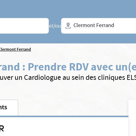
Ville + N° de département, régio
et/ou
Clermont Ferrand
rand
:
Prendre RDV avec un(e
uver un Cardiologue au sein des cliniques E
nts
R