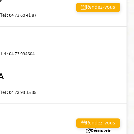
Rendez-vous
Tel
:
04 73 60 41 87
Tel
:
04 73 994604
A
Tel
:
04 73 93 15 35
Rendez-vous
Découvrir