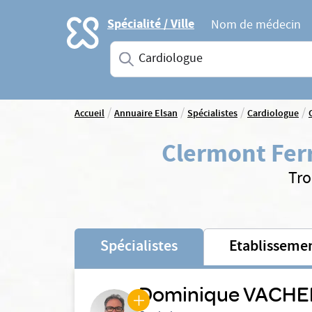
Accueil
Spécialité / Ville
Nom de médecin
Saisissez une spécialité ou un service
/
/
/
/
Accueil
Annuaire Elsan
Spécialistes
Cardiologue
Clermont Fer
Tro
Spécialistes
Etablisseme
Dominique VACHE