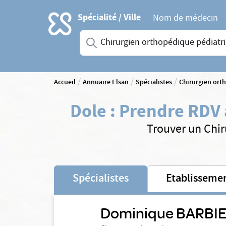
Accueil
Spécialité / Ville
Nom de médecin
Saisissez une spécialité ou un service
/
/
/
Accueil
Annuaire Elsan
Spécialistes
Chirurgien ort
Dole
:
Prendre RDV 
Trouver un Chir
Spécialistes
Etablisseme
Dominique BARBI