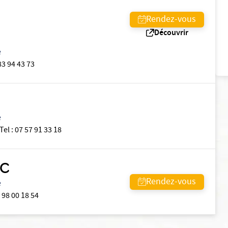
Rendez-vous
Découvrir
e
83 94 43 73
e
Tel
:
07 57 91 33 18
AC
Rendez-vous
e
 98 00 18 54