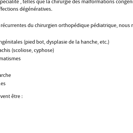
pécialité , telles que la chirurgie des malformations congéni
ffections dégénératives.
s récurrentes du chirurgien orthopédique pédiatrique, nous 
énitales (pied bot, dysplasie de la hanche, etc.)
achis (scoliose, cyphose)
umatismes
arche
les
vent être :