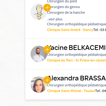
Chirurgien du pied
Chirurgien du genou
Chirurgien de la hanche
..voir plus
Chirurgien orthopédique pédiatriqu
Clinique Saint-André - Nancy
Tel
:
03 
Yacine BELKACEMI
Chirurgien orthopédique pédiatriqu
Clinique du Parc - St Priest-en-Jarest
Alexandra BRASS
Chirurgien orthopédique pédiatriqu
Clinique Saint-Michel - Toulon
Tel
:
04