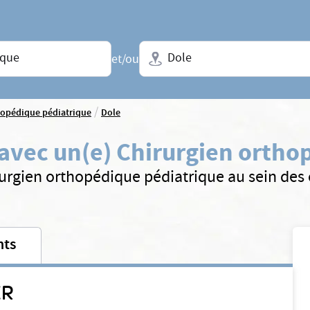
Ville + N° de département, régio
et/ou
/
hopédique pédiatrique
Dole
avec un(e) Chirurgien ortho
urgien orthopédique pédiatrique au sein des
nts
ER