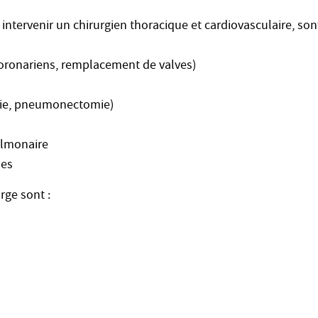
 intervenir un chirurgien thoracique et cardiovasculaire, s
coronariens, remplacement de valves)
mie, pneumonectomie)
ulmonaire
ues
rge sont :