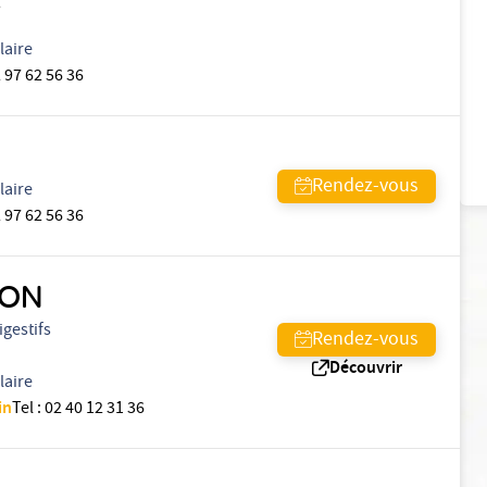
T
laire
 97 62 56 36
Rendez-vous
laire
 97 62 56 36
GON
igestifs
Rendez-vous
Découvrir
laire
in
Tel
:
02 40 12 31 36