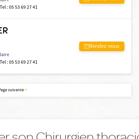
laire
Tel
:
05 53 69 27 41
ER
Rendez-vous
laire
Tel
:
05 53 69 27 41
Page suivante
er son Chirurgien thoraci