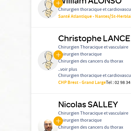
William ALONSO
Chirurgien thoracique et cardiovascu
Santé Atlantique - Nantes/St-Herbla
Christophe LANCE
Chirurgien Thoracique et vasculaire
Chirurgien thoracique
Chirurgien des cancers du thorax
..voir plus
Chirurgien thoracique et cardiovascu
CHP Brest - Grand Large
Tel
:
02 98 34
Nicolas SALLEY
Chirurgien Thoracique et vasculaire
Chirurgien thoracique
Chirurgien des cancers du thorax