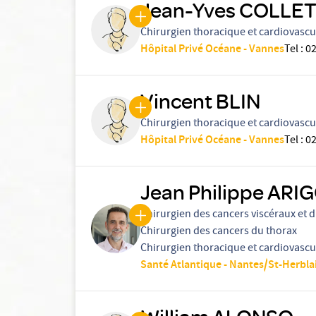
Jean-Yves COLLE
Chirurgien thoracique et cardiovascu
Hôpital Privé Océane - Vannes
Tel
:
02
Vincent BLIN
Chirurgien thoracique et cardiovascu
Hôpital Privé Océane - Vannes
Tel
:
02
Jean Philippe ARI
Chirurgien des cancers viscéraux et d
Chirurgien des cancers du thorax
Chirurgien thoracique et cardiovascu
Santé Atlantique - Nantes/St-Herbla