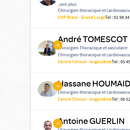
..voir plus
Chirurgien thoracique et cardiovascu
CHP Brest - Grand Large
Tel
:
02 98 34
André TOMESCOT
Chirurgien Thoracique et vasculaire
Chirurgien thoracique et cardiovascu
Centre Clinical - Angoulême
Tel
:
05 45
Hassane HOUMAI
Chirurgien thoracique et cardiovascu
Centre Clinical - Angoulême
Tel
:
06 52
Antoine GUERLIN