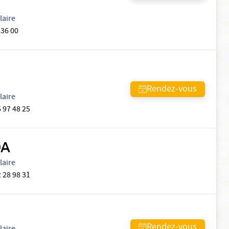
laire
 36 00
Rendez-vous
laire
 97 48 25
DA
laire
 28 98 31
Rendez-vous