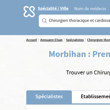
Accueil
Spécialité / Ville
Nom de médecin
Saisissez une spécialité ou un service
/
/
/
Accueil
Annuaire Elsan
Spécialistes
Chirurgien thor
Morbihan
:
Pren
Trouver un Chirur
Spécialistes
Etablisseme