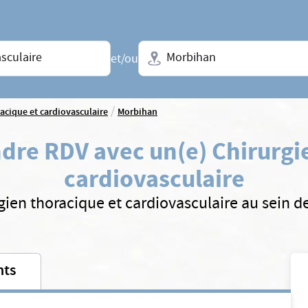
Ville + N° de département, régio
et/ou
/
acique et cardiovasculaire
Morbihan
dre RDV avec un(e) Chirurgi
cardiovasculaire
gien thoracique et cardiovasculaire au sein d
nts