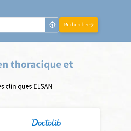
n ou CP
Rechercher
en thoracique et
es cliniques ELSAN