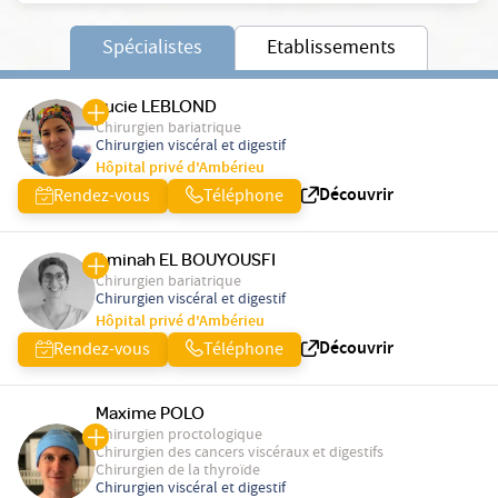
Spécialistes
Etablissements
Lucie LEBLOND
Chirurgien bariatrique
Chirurgien viscéral et digestif
Hôpital privé d'Ambérieu
Découvrir
Rendez-vous
Téléphone
Aminah EL BOUYOUSFI
Chirurgien bariatrique
Chirurgien viscéral et digestif
Hôpital privé d'Ambérieu
Découvrir
Rendez-vous
Téléphone
Maxime POLO
Chirurgien proctologique
Chirurgien des cancers viscéraux et digestifs
Chirurgien de la thyroïde
Chirurgien viscéral et digestif