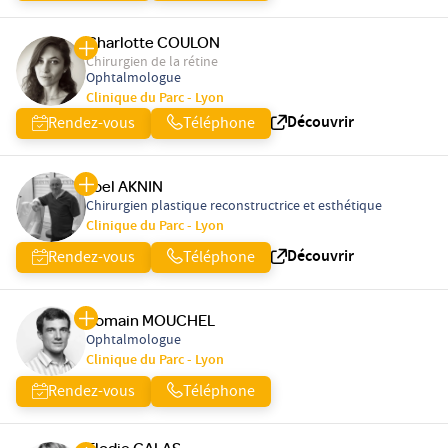
Charlotte COULON
Chirurgien de la rétine
Ophtalmologue
Clinique du Parc - Lyon
Découvrir
Rendez-vous
Téléphone
Joel AKNIN
Chirurgien plastique reconstructrice et esthétique
Clinique du Parc - Lyon
Découvrir
Rendez-vous
Téléphone
Romain MOUCHEL
Ophtalmologue
Clinique du Parc - Lyon
Rendez-vous
Téléphone