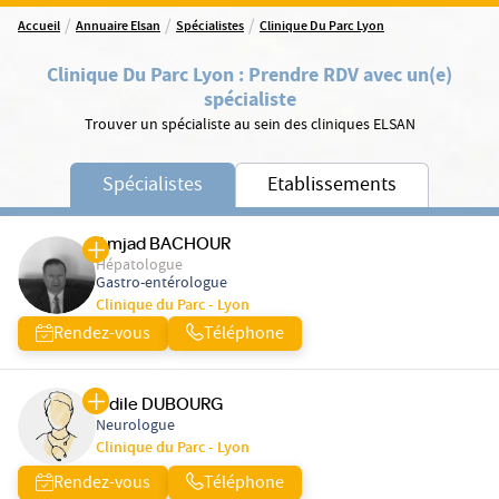
/
/
/
Accueil
Annuaire Elsan
Spécialistes
Clinique Du Parc Lyon
Clinique Du Parc Lyon
:
Prendre RDV avec un(e)
spécialiste
Trouver un spécialiste au sein des cliniques ELSAN
Spécialistes
Etablissements
Amjad BACHOUR
Hépatologue
Gastro-entérologue
Clinique du Parc - Lyon
Rendez-vous
Téléphone
Odile DUBOURG
Neurologue
Clinique du Parc - Lyon
Rendez-vous
Téléphone