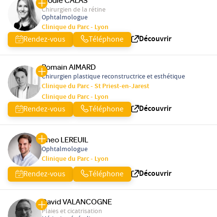
Elodie CALAS
Chirurgien de la rétine
Ophtalmologue
Clinique du Parc - Lyon
Découvrir
Rendez-vous
Téléphone
Romain AIMARD
Chirurgien plastique reconstructrice et esthétique
Clinique du Parc - St Priest-en-Jarest
Clinique du Parc - Lyon
Découvrir
Rendez-vous
Téléphone
Theo LEREUIL
Ophtalmologue
Clinique du Parc - Lyon
Découvrir
Rendez-vous
Téléphone
David VALANCOGNE
Plaies et cicatrisation