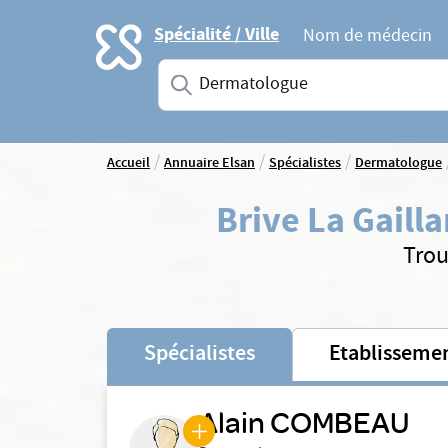
Accueil
Spécialité / Ville
Nom de médecin
Saisissez une spécialité ou un service
/
/
/
Accueil
Annuaire Elsan
Spécialistes
Dermatologue
Brive La Gaill
Trou
Spécialistes
Etablisseme
Alain COMBEAU