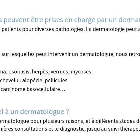
es peuvent être prises en charge par un derma
tients pour diverses pathologies. La dermatologie peut av
s sur lesquelles peut intervenir un dermatologue, nous retr
éma, psoriasis, herpès, verrues, mycoses…
chevelu : alopécie, pellicules
 carcinome basocellulaire…
pel à un dermatologue ?
dermatologue pour plusieurs raisons, et à différents stades
mières consultations et le diagnostic, jusqu’au suivi thérape