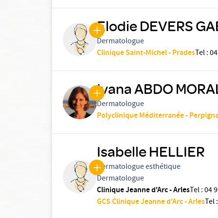
Elodie DEVERS G
Dermatologue
Clinique Saint-Michel - Prades
Tel
:
04
Ivana ABDO MORA
Dermatologue
Polyclinique Méditerranée - Perpign
Isabelle HELLIER
Dermatologue esthétique
Dermatologue
Clinique Jeanne d'Arc - Arles
Tel
:
04 9
GCS Clinique Jeanne d'Arc - Arles
Tel
: