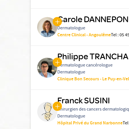
Carole DANNEPO
Dermatologue
Centre Clinical - Angoulême
Tel
:
05 4
Philippe TRANCH
Dermatologue cancérologue
Dermatologue
Clinique Bon Secours - Le Puy-en-Ve
Franck SUSINI
Chirurgien des cancers dermatologi
Dermatologue
Hôpital Privé du Grand Narbonne
Tel