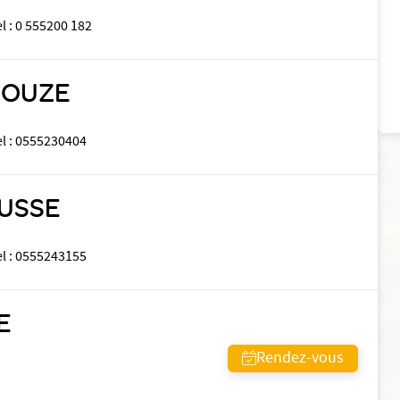
el
:
0 555200 182
SSOUZE
el
:
0555230404
OUSSE
el
:
0555243155
E
Rendez-vous