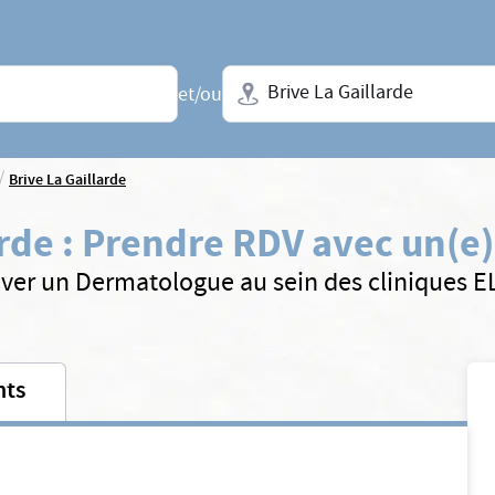
Ville + N° de département, régio
et/ou
/
Brive La Gaillarde
arde
:
Prendre RDV avec un(e
ver un Dermatologue au sein des cliniques 
nts