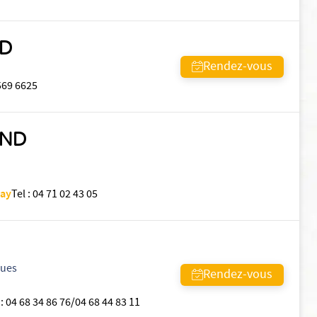
ND
Rendez-vous
569 6625
AND
lay
Tel
:
04 71 02 43 05
ques
Rendez-vous
:
04 68 34 86 76/04 68 44 83 11