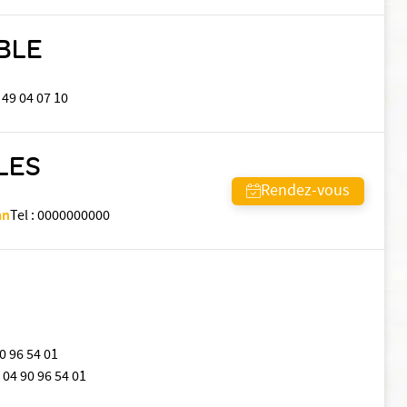
ABLE
 49 04 07 10
LES
Rendez-vous
an
Tel
:
0000000000
0 96 54 01
04 90 96 54 01