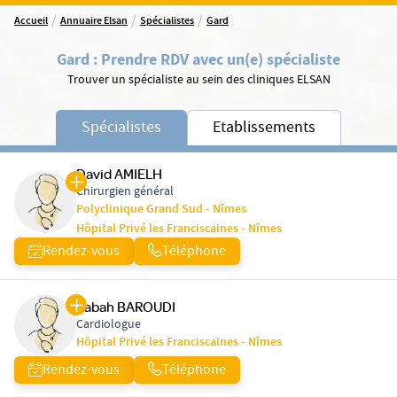
/
/
/
Accueil
Annuaire Elsan
Spécialistes
Gard
Gard
:
Prendre RDV avec un(e) spécialiste
Trouver un spécialiste au sein des cliniques ELSAN
Spécialistes
Etablissements
David AMIELH
Chirurgien général
Polyclinique Grand Sud - Nîmes
Hôpital Privé les Franciscaines - Nîmes
Rendez-vous
Téléphone
Rabah BAROUDI
Cardiologue
Hôpital Privé les Franciscaines - Nîmes
Rendez-vous
Téléphone