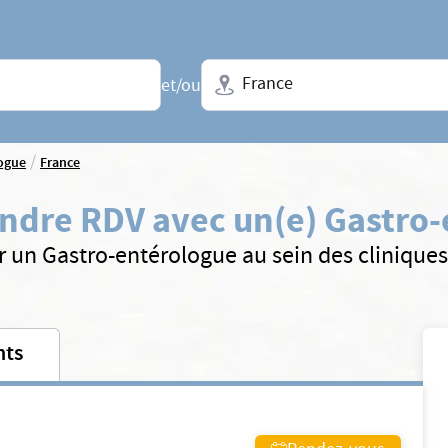
Ville + N° de département, régio
et/ou
/
ogue
France
ndre RDV avec un(e) Gastro
r un Gastro-entérologue au sein des clinique
nts