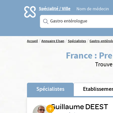
Accueil
Spécialité / Ville
Nom de médecin
Saisissez une spécialité ou un service
/
/
/
Accueil
Annuaire Elsan
Spécialistes
Gastro-entérol
France
:
Pre
Trouve
Spécialistes
Etablisseme
Guillaume DEEST