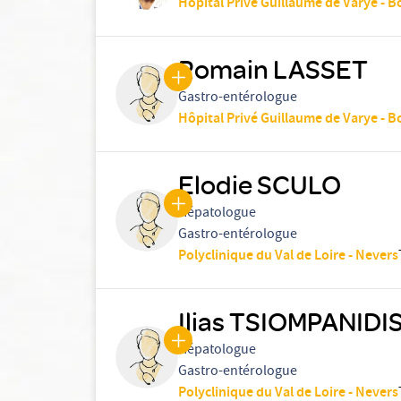
Hôpital Privé Guillaume de Varye - 
Romain LASSET
Gastro-entérologue
Hôpital Privé Guillaume de Varye - 
Elodie SCULO
Hépatologue
Gastro-entérologue
Polyclinique du Val de Loire - Nevers
Ilias TSIOMPANIDI
Hépatologue
Gastro-entérologue
Polyclinique du Val de Loire - Nevers