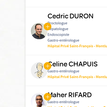
Cedric DURON
Proctologue
Hépatologue
Endoscopiste
Gastro-entérologue
Hôpital Privé Saint-François - Montl
Celine CHAPUIS
Gastro-entérologue
Hôpital Privé Saint-François - Montl
Maher RIFARD
Gastro-entérologue