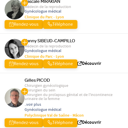
Pascale MIRAKIAN
Médecin de la reproduction
Gynécologue médical
Clinique du Parc - Lyon
Rendez-vous
Téléphone
Fanny SIBEUD-CAMPILLO
Médecin de la reproduction
Gynécologue médical
Clinique du Parc - Lyon
Découvrir
Rendez-vous
Téléphone
Gilles PICOD
Chirurgien gynécologique
Chirurgien du sein
Chirurgien du prolapsus génital et de l'incontinence
urinaire de la femme
..voir plus
Gynécologue médical
Polyclinique Val de Saône - Mâcon
Découvrir
Rendez-vous
Téléphone