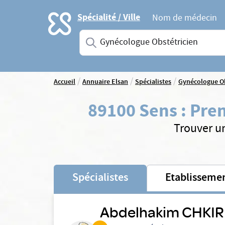
Accueil
Spécialité / Ville
Nom de médecin
Saisissez une spécialité ou un service
/
/
/
Accueil
Annuaire Elsan
Spécialistes
Gynécologue Ob
89100 Sens
:
Pren
Trouver u
Spécialistes
Etablisseme
Abdelhakim CHKIR