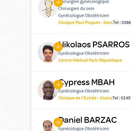
Chirurgien gynécologique
Chirurgien du sein
Gynécologue Obstétricien
Clinique Paul Picquet - Sens
Tel
:
0386
Nikolaos PSARROS
Gynécologue Obstétricien
Centre Médical Paris République
Cypress MBAH
Gynécologue Obstétricien
Clinique de l'Estrée - Stains
Tel
:
0149
Daniel BARZAC
Gynécologue Obstétricien