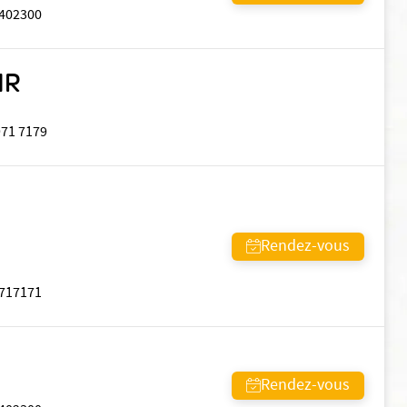
402300
IR
971 7179
Rendez-vous
717171
Rendez-vous