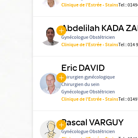
Clinique de l'Estrée - Stains
Tel
:
0149
Abdelilah KADA ZA
Gynécologue Obstétricien
Clinique de l'Estrée - Stains
Tel
:
014 
Eric DAVID
Chirurgien gynécologique
Chirurgien du sein
Gynécologue Obstétricien
Clinique de l'Estrée - Stains
Tel
:
0149
Pascal VARGUY
Gynécologue Obstétricien