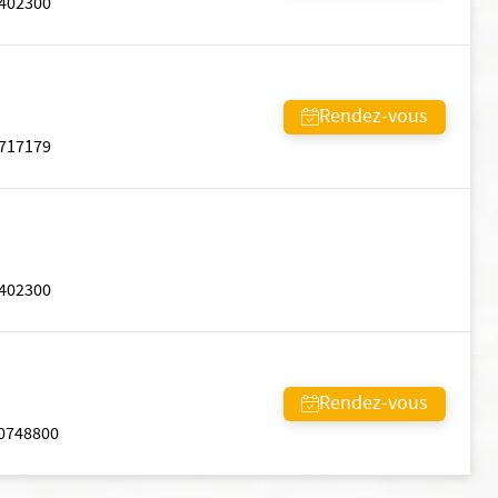
402300
Rendez-vous
717179
402300
Rendez-vous
0748800