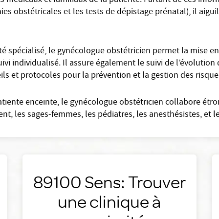
médicaux et familiaux de la patiente. Partant de ces informa
 obstétricales et les tests de dépistage prénatal), il aiguil
 spécialisé, le gynécologue obstétricien permet la mise en
uivi individualisé. Il assure également le suivi de l’évoluti
ils et protocoles pour la prévention et la gestion des risque
atiente enceinte, le gynécologue obstétricien collabore étr
t, les sages-femmes, les pédiatres, les anesthésistes, et l
89100 Sens: Trouver
une clinique à