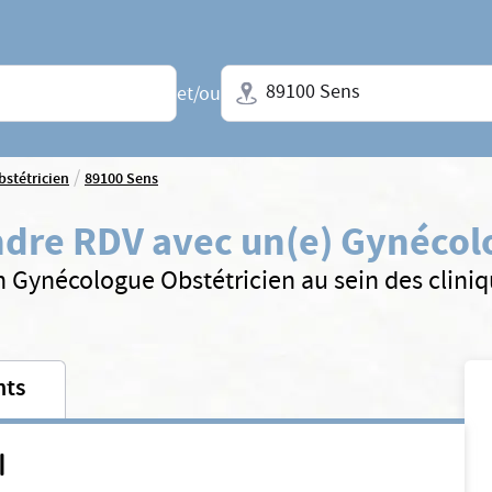
Ville + N° de département, régio
et/ou
/
stétricien
89100 Sens
dre RDV avec un(e) Gynécol
n Gynécologue Obstétricien au sein des clini
nts
I