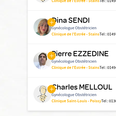
Clinique de l'Estrée - Stains
Tel
:
0149
Dina SENDI
Gynécologue Obstétricien
Clinique de l'Estrée - Stains
Tel
:
0149
Pierre EZZEDINE
Gynécologue Obstétricien
Clinique de l'Estrée - Stains
Tel
:
0149
Charles MELLOUL
Gynécologue Obstétricien
Clinique Saint-Louis - Poissy
Tel
:
013