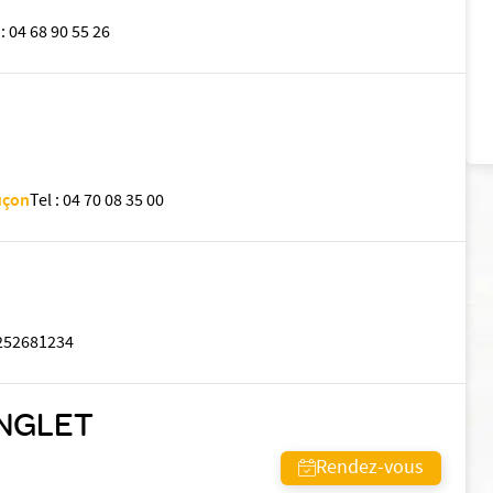
:
04 68 90 55 26
uçon
Tel
:
04 70 08 35 00
252681234
ENGLET
Rendez-vous