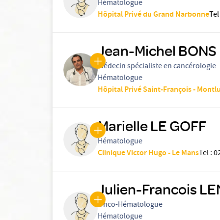
Hématologue
Hôpital Privé du Grand Narbonne
Tel
Jean-Michel BONS
Médecin spécialiste en cancérologie
Hématologue
Hôpital Privé Saint-François - Montl
Marielle LE GOFF
Hématologue
Clinique Victor Hugo - Le Mans
Tel
:
0
Julien-Francois L
Onco-Hématologue
Hématologue