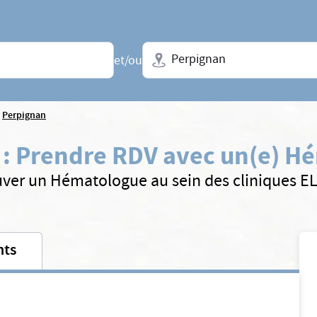
Ville + N° de département, régio
et/ou
Perpignan
:
Prendre RDV avec un(e) H
uver un Hématologue au sein des cliniques E
nts