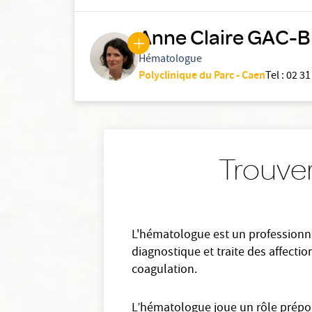
Anne Claire GAC
Hématologue
Polyclinique du Parc - Caen
Tel
:
02 31
Trouve
L'hématologue est un professionne
diagnostique et traite des affecti
coagulation.
L’hématologue joue un rôle prépon