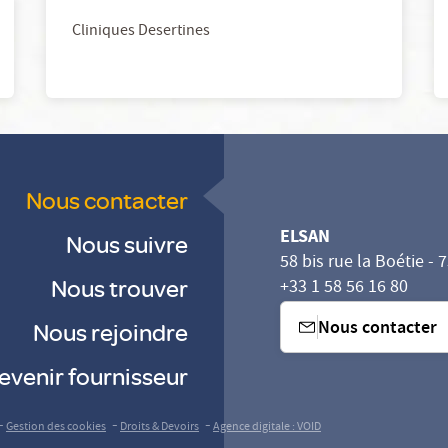
Cliniques Desertines
Nous contacter
ELSAN
Nous suivre
58 bis rue la Boétie - 
Nous trouver
+33 1 58 56 16 80
Nous contacter
Nous rejoindre
evenir fournisseur
sez vos Options
s paramètres de confidentialité, en garantissant la con
-
-
-
Gestion des cookies
Droits & Devoirs
Agence digitale : VOID