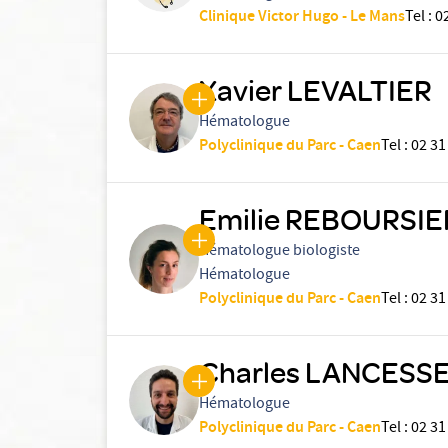
Clinique Victor Hugo - Le Mans
Tel
:
0
Xavier LEVALTIER
Hématologue
Polyclinique du Parc - Caen
Tel
:
02 31
Emilie REBOURSIE
Hématologue biologiste
Hématologue
Polyclinique du Parc - Caen
Tel
:
02 31
Charles LANCESS
Hématologue
Polyclinique du Parc - Caen
Tel
:
02 31