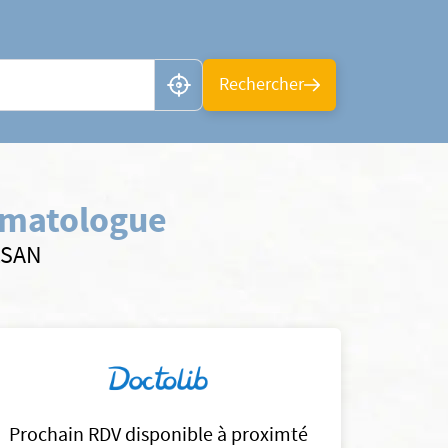
n ou CP
Rechercher
ématologue
LSAN
Prochain RDV disponible à proximté