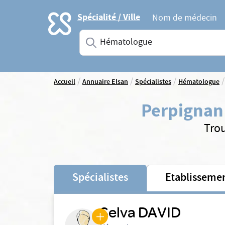
Accueil
Spécialité / Ville
Nom de médecin
Saisissez une spécialité ou un service
/
/
/
/
Accueil
Annuaire Elsan
Spécialistes
Hématologue
Perpignan
Tro
Spécialistes
Etablisseme
Selva DAVID