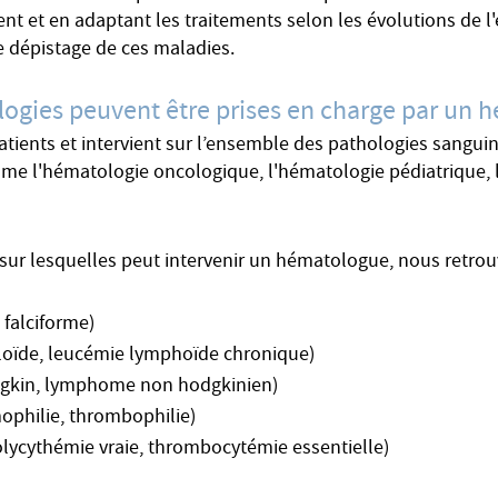
nt et en adaptant les traitements selon les évolutions de l'é
e dépistage de ces maladies.
logies peuvent être prises en charge par un 
ents et intervient sur l’ensemble des pathologies sanguine
mme l'hématologie oncologique, l'hématologie pédiatrique, l
s sur lesquelles peut intervenir un hématologue, nous ret
 falciforme)
loïde, leucémie lymphoïde chronique)
kin, lymphome non hodgkinien)
mophilie, thrombophilie)
olycythémie vraie, thrombocytémie essentielle)