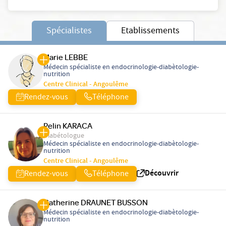
Spécialistes
Etablissements
Marie LEBBE
Médecin spécialiste en endocrinologie-diabètologie-
nutrition
Centre Clinical - Angoulême
Rendez-vous
Téléphone
Pelin KARACA
Diabétologue
Médecin spécialiste en endocrinologie-diabètologie-
nutrition
Centre Clinical - Angoulême
Découvrir
Rendez-vous
Téléphone
Catherine DRAUNET BUSSON
Médecin spécialiste en endocrinologie-diabètologie-
nutrition