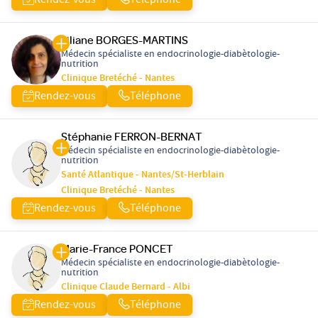
Rendez-vous
Téléphone
Liliane BORGES-MARTINS
Médecin spécialiste en endocrinologie-diabètologie-
nutrition
Clinique Bretéché - Nantes
Rendez-vous
Téléphone
Stéphanie FERRON-BERNAT
Médecin spécialiste en endocrinologie-diabètologie-
nutrition
Santé Atlantique - Nantes/St-Herblain
Clinique Bretéché - Nantes
Rendez-vous
Téléphone
Marie-France PONCET
Médecin spécialiste en endocrinologie-diabètologie-
nutrition
Clinique Claude Bernard - Albi
Rendez-vous
Téléphone