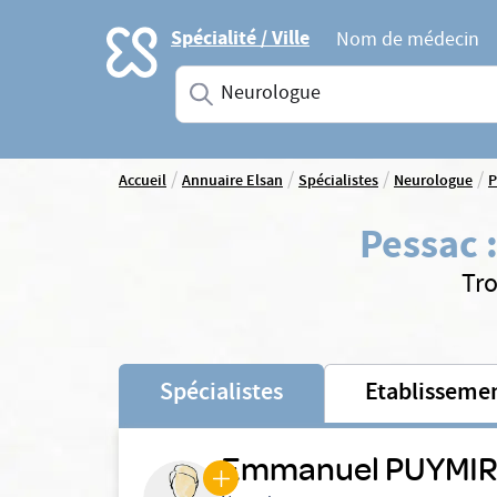
Accueil
Spécialité / Ville
Nom de médecin
Saisissez une spécialité ou un service
/
/
/
/
Accueil
Annuaire Elsan
Spécialistes
Neurologue
P
Pessac
Tro
Spécialistes
Etablisseme
Emmanuel PUYMI