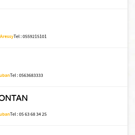
’Aressy
Tel
:
0559215101
auban
Tel
:
0563683333
FONTAN
auban
Tel
:
05 63 68 34 25