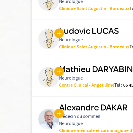
Neurologue
Clinique Saint Augustin - Bordeaux
T
Ludovic LUCAS
Neurologue
Clinique Saint Augustin - Bordeaux
T
Mathieu DARYABIN
Neurologue
Centre Clinical - Angoulême
Tel
:
05 45
Alexandre DAKAR
Médecin du sommeil
Neurologue
Clinique médicale et cardiologique d