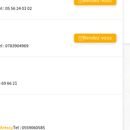
Rendez-vous
el
:
05 56 24 01 02
Rendez-vous
el
:
0783904969
 69 66 21
’Aressy
Tel
:
0559060585