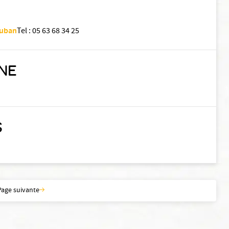
auban
Tel
:
05 63 68 34 25
GNE
S
Page suivante