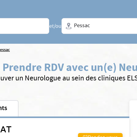
Ville + N° de département, régio
et/ou
essac
:
Prendre RDV avec un(e) Ne
uver un Neurologue au sein des cliniques E
nts
RAT