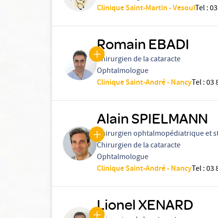
Clinique Saint-Martin - Vesoul
Tel
:
03
Romain EBADI
Chirurgien de la cataracte
Ophtalmologue
Clinique Saint-André - Nancy
Tel
:
03 
Alain SPIELMANN
Chirurgien ophtalmopédiatrique et s
Chirurgien de la cataracte
Ophtalmologue
Clinique Saint-André - Nancy
Tel
:
03 
Lionel XENARD