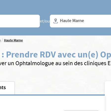
Ville + N° de département, régio
et/ou
/
e
Haute Marne
:
Prendre RDV avec un(e) O
ver un Ophtalmologue au sein des cliniques 
nts