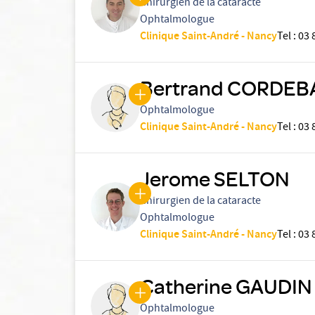
Chirurgien de la cataracte
Ophtalmologue
Clinique Saint-André - Nancy
Tel
:
03 
Bertrand CORDEB
Ophtalmologue
Clinique Saint-André - Nancy
Tel
:
03 
Jerome SELTON
Chirurgien de la cataracte
Ophtalmologue
Clinique Saint-André - Nancy
Tel
:
03 
Catherine GAUDI
Ophtalmologue