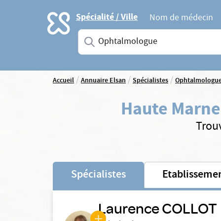
Accueil
Spécialité / Ville
Nom de médecin
Saisissez une spécialité ou un service
/
/
/
Accueil
Annuaire Elsan
Spécialistes
Ophtalmologu
Haute Marne
Trou
Spécialistes
Etablisseme
Laurence COLLOT