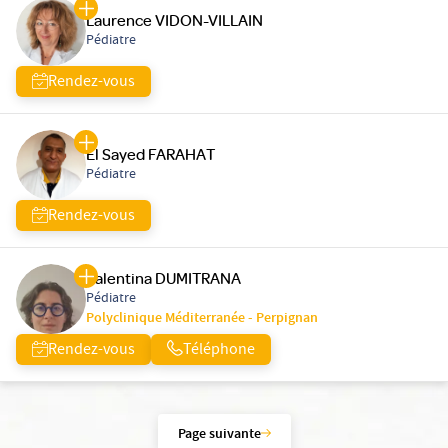
Laurence VIDON-VILLAIN
Pédiatre
Rendez-vous
El Sayed FARAHAT
Pédiatre
Rendez-vous
Valentina DUMITRANA
Pédiatre
Polyclinique Méditerranée - Perpignan
Rendez-vous
Téléphone
Page suivante