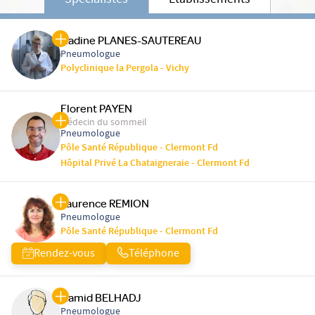
Spécialistes
Etablissements
Nadine PLANES-SAUTEREAU
Pneumologue
Polyclinique la Pergola - Vichy
Florent PAYEN
Médecin du sommeil
Pneumologue
Pôle Santé République - Clermont Fd
Hôpital Privé La Chataigneraie - Clermont Fd
Laurence REMION
Pneumologue
Pôle Santé République - Clermont Fd
Rendez-vous
Téléphone
Hamid BELHADJ
Pneumologue