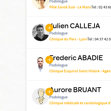
Podologue
Pôle Santé Sud - Le Mans
Tel
:
02 43 6
Julien CALLEJA
Podologue
Clinique du Parc - Lyon
Tel
:
04 37 42 0
Frederic ABADIE
Podologue
Clinique Esquirol Saint Hilaire - Agen
Aurore BRUANT
Podologue
Clinique médicale et cardiologique d