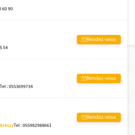
0 60 90
Rendez-vous
5 54
Rendez-vous
Tel
:
0553699734
Rendez-vous
’Aressy
Tel
:
055982988661