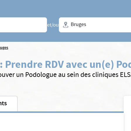
Ville + N° de département, régio
et/ou
ruges
:
Prendre RDV avec un(e) Po
ouver un Podologue au sein des cliniques EL
nts