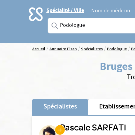
Accueil
Spécialité / Ville
Nom de médecin
Saisissez une spécialité ou un service
/
/
/
/
Accueil
Annuaire Elsan
Spécialistes
Podologue
B
Bruges
Tr
Spécialistes
Etablisseme
Pascale SARFATI