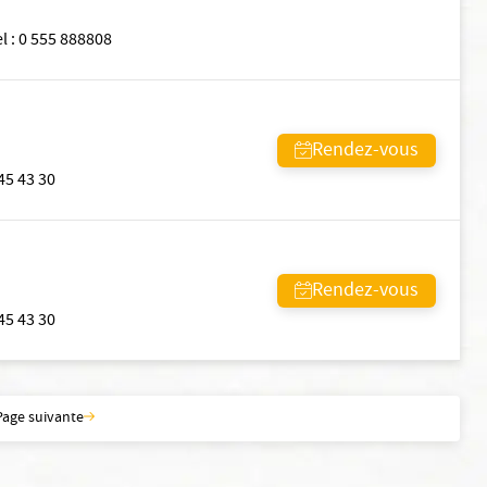
el
:
0 555 888808
Rendez-vous
45 43 30
Rendez-vous
45 43 30
Page suivante