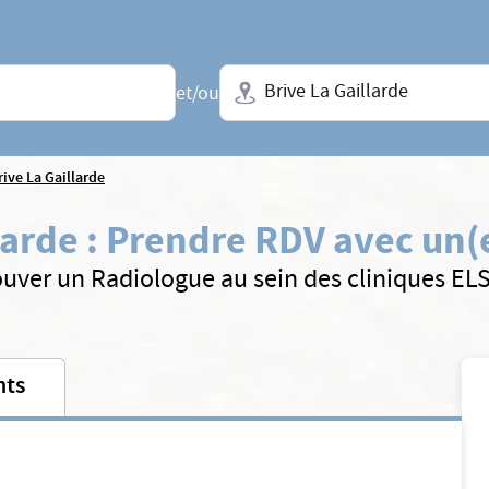
Ville + N° de département, régio
et/ou
rive La Gaillarde
larde
:
Prendre RDV avec un(
ouver un Radiologue au sein des cliniques EL
nts