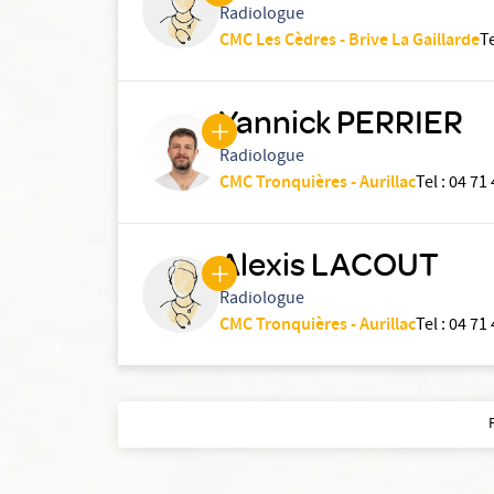
Radiologue
CMC Les Cèdres - Brive La Gaillarde
T
Yannick PERRIER
Radiologue
CMC Tronquières - Aurillac
Tel
:
04 71 
Alexis LACOUT
Radiologue
CMC Tronquières - Aurillac
Tel
:
04 71 