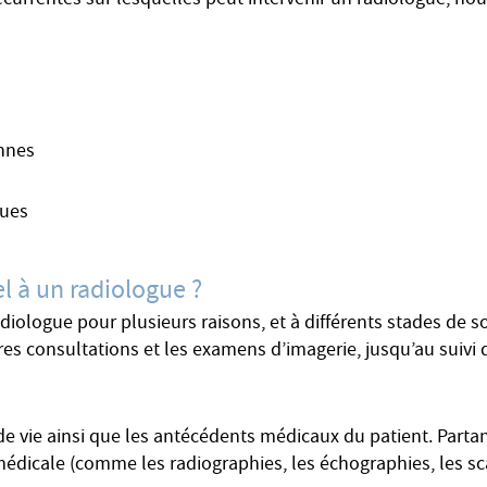
écurrentes sur lesquelles peut intervenir un radiologue, nou
ennes
ques
el à un radiologue ?
adiologue pour plusieurs raisons, et à différents stades de
res consultations et les examens d’imagerie, jusqu’au suivi
e vie ainsi que les antécédents médicaux du patient. Partant
édicale (comme les radiographies, les échographies, les scann