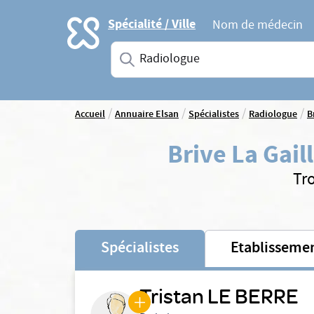
Accueil
Spécialité / Ville
Nom de médecin
Saisissez une spécialité ou un service
/
/
/
/
Accueil
Annuaire Elsan
Spécialistes
Radiologue
B
Brive La Gail
Tr
Spécialistes
Etablisseme
Tristan LE BERRE