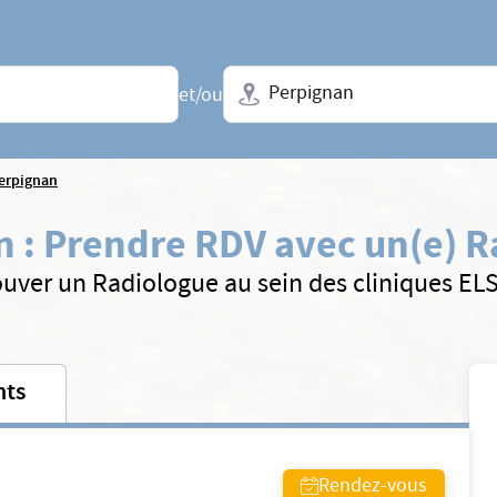
Ville + N° de département, régio
et/ou
erpignan
n
:
Prendre RDV avec un(e) R
ouver un Radiologue au sein des cliniques EL
nts
Rendez-vous