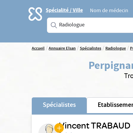
Accueil
Spécialité / Ville
Nom de médecin
Saisissez une spécialité ou un service
/
/
/
/
Accueil
Annuaire Elsan
Spécialistes
Radiologue
P
Perpigna
Tr
Spécialistes
Etablisseme
Vincent TRABAUD