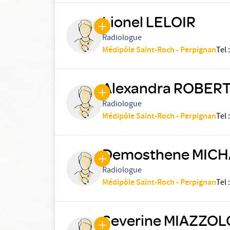
Lionel LELOIR
Radiologue
Médipôle Saint-Roch - Perpignan
Tel
:
Alexandra ROBER
Radiologue
Médipôle Saint-Roch - Perpignan
Tel
:
Demosthene MICH
Radiologue
Médipôle Saint-Roch - Perpignan
Tel
:
Severine MIAZZO