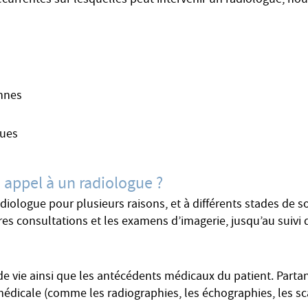
écurrentes sur lesquelles peut intervenir un radiologue, nou
ennes
ques
 appel à un radiologue ?
adiologue pour plusieurs raisons, et à différents stades de
res consultations et les examens d’imagerie, jusqu’au suivi
e vie ainsi que les antécédents médicaux du patient. Partant
édicale (comme les radiographies, les échographies, les scann