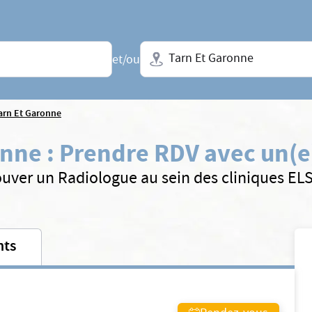
Ville + N° de département, régio
et/ou
arn Et Garonne
onne
:
Prendre RDV avec un(e
ouver un Radiologue au sein des cliniques EL
nts