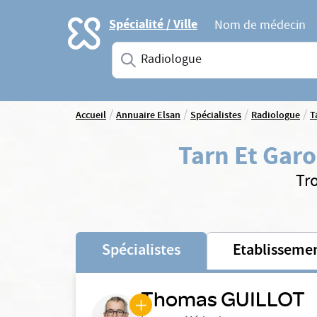
Accueil
Spécialité / Ville
Nom de médecin
Saisissez une spécialité ou un service
/
/
/
/
Accueil
Annuaire Elsan
Spécialistes
Radiologue
T
Tarn Et Gar
Tr
Spécialistes
Etablisseme
Thomas GUILLOT