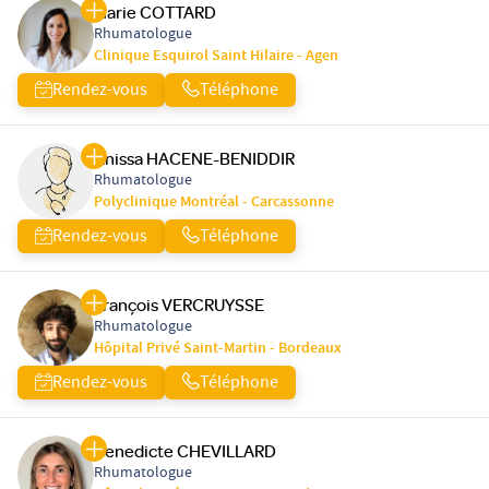
Marie COTTARD
Rhumatologue
Clinique Esquirol Saint Hilaire - Agen
Rendez-vous
Téléphone
Anissa HACENE-BENIDDIR
Rhumatologue
Polyclinique Montréal - Carcassonne
Rendez-vous
Téléphone
François VERCRUYSSE
Rhumatologue
Hôpital Privé Saint-Martin - Bordeaux
Rendez-vous
Téléphone
Benedicte CHEVILLARD
Rhumatologue