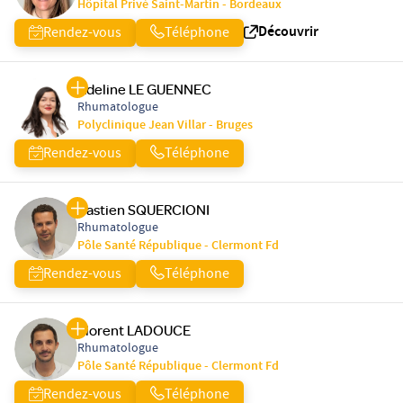
Hôpital Privé Saint-Martin - Bordeaux
Découvrir
Rendez-vous
Téléphone
Adeline LE GUENNEC
Rhumatologue
Polyclinique Jean Villar - Bruges
Rendez-vous
Téléphone
Bastien SQUERCIONI
Rhumatologue
Pôle Santé République - Clermont Fd
Rendez-vous
Téléphone
Florent LADOUCE
Rhumatologue
Pôle Santé République - Clermont Fd
Rendez-vous
Téléphone