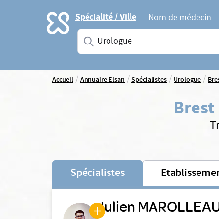
Accueil
Spécialité / Ville
Nom de médecin
Saisissez une spécialité ou un service
/
/
/
/
Accueil
Annuaire Elsan
Spécialistes
Urologue
Bre
Brest
T
Spécialistes
Etablisseme
Julien MAROLLEA