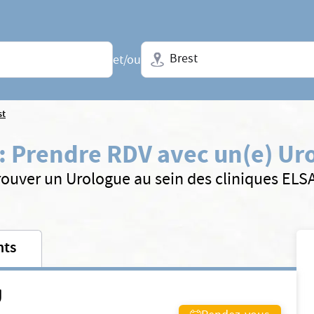
Ville + N° de département, régio
et/ou
st
:
Prendre RDV avec un(e) Ur
rouver un Urologue au sein des cliniques ELS
nts
U