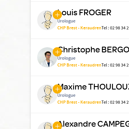
Louis FROGER
Urologue
CHP Brest - Keraudren
Tel
:
02 98 34 2
Christophe BERG
Urologue
CHP Brest - Keraudren
Tel
:
02 98 34 2
Maxime THOULOU
Urologue
CHP Brest - Keraudren
Tel
:
02 98 34 2
Alexandre CAMPE