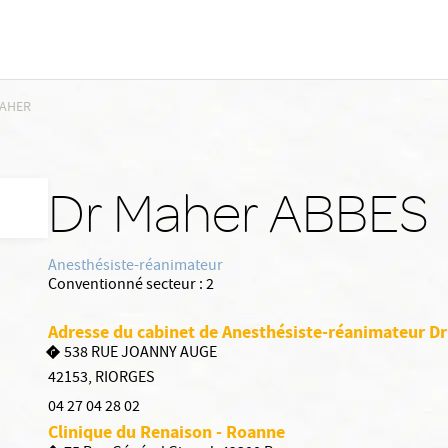
MAHER
Dr Maher ABBES
Anesthésiste-réanimateur
Conventionné secteur :
2
Adresse du cabinet de Anesthésiste-réanimateur D
538 RUE JOANNY AUGE
42153
,
RIORGES
04 27 04 28 02
Clinique du Renaison - Roanne