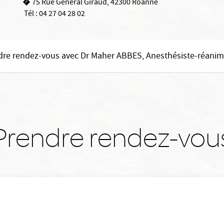
75 Rue Général Giraud, 42300 Roanne
Tél :
04 27 04 28 02
dre rendez-vous avec Dr Maher ABBES, Anesthésiste-réanim
Prendre rendez-vou