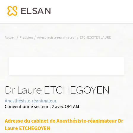
ETCHEGOYEN LAURE
/
/
/
Accueil
Praticien
Anesthesiste reanimateur
ETCHEGOYEN LAURE
Nx:Aller
au
contenu
principal
Dr Laure ETCHEGOYEN
Anesthésiste-réanimateur
Conventionné secteur :
2 avec OPTAM
Adresse du cabinet de Anesthésiste-réanimateur Dr
Laure ETCHEGOYEN