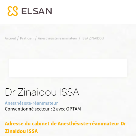
ISSA ZINAIDOU
/
/
/
Accueil
Praticien
Anesthesiste reanimateur
ISSA ZINAIDOU
Nx:Aller
au
contenu
principal
Dr Zinaidou ISSA
Anesthésiste-réanimateur
Conventionné secteur :
2 avec OPTAM
Adresse du cabinet de Anesthésiste-réanimateur Dr
Zinaidou ISSA