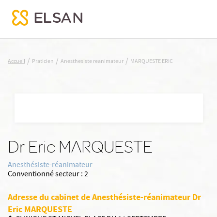
MARQUESTE ERIC
/
/
/
Accueil
Praticien
Anesthesiste reanimateur
MARQUESTE ERIC
Nx:Aller
au
contenu
principal
Dr Eric MARQUESTE
Anesthésiste-réanimateur
Conventionné secteur :
2
Adresse du cabinet de Anesthésiste-réanimateur Dr
Eric MARQUESTE