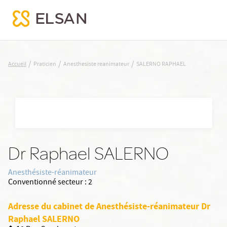
SALERNO RAPHAEL
/
/
/
Accueil
Praticien
Anesthesiste reanimateur
SALERNO RAPHAEL
Nx:Aller
au
contenu
principal
Dr Raphael SALERNO
Anesthésiste-réanimateur
Conventionné secteur :
2
Adresse du cabinet de Anesthésiste-réanimateur Dr
Raphael SALERNO