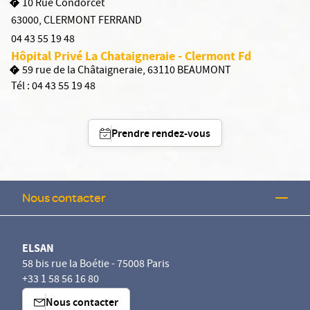
10 Rue Condorcet
63000
,
CLERMONT FERRAND
04 43 55 19 48
Hôpital Privé La Chataigneraie - Clermont Fd
59 rue de la Châtaigneraie, 63110 BEAUMONT
Tél :
04 43 55 19 48
Prendre rendez-vous
Nous contacter
ELSAN
58 bis rue la Boétie - 75008 Paris
+33 1 58 56 16 80
Nous contacter