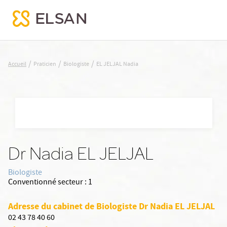
EL JELJAL Nadia
/
/
/
Accueil
Praticien
Biologiste
EL JELJAL Nadia
Nx:Aller
au
contenu
principal
Dr Nadia EL JELJAL
Biologiste
Conventionné secteur :
1
Adresse du cabinet de Biologiste Dr Nadia EL JELJAL
02 43 78 40 60