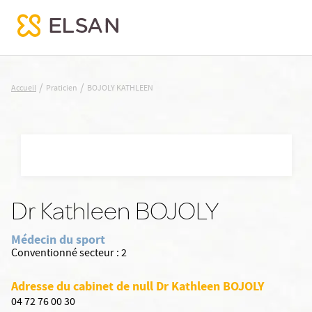
BOJOLY KATHLEEN
/
/
Accueil
Praticien
BOJOLY KATHLEEN
Nx:Aller
au
contenu
principal
Dr Kathleen BOJOLY
Médecin du sport
Conventionné secteur :
2
Adresse du cabinet de null Dr Kathleen BOJOLY
04 72 76 00 30