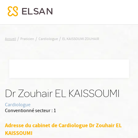
EL KAISSOUMI ZOUHAIR
/
/
/
Accueil
Praticien
Cardiologue
EL KAISSOUMI ZOUHAIR
Nx:Aller
au
contenu
principal
Dr Zouhair EL KAISSOUMI
Cardiologue
Conventionné secteur :
1
Adresse du cabinet de Cardiologue Dr Zouhair EL
KAISSOUMI