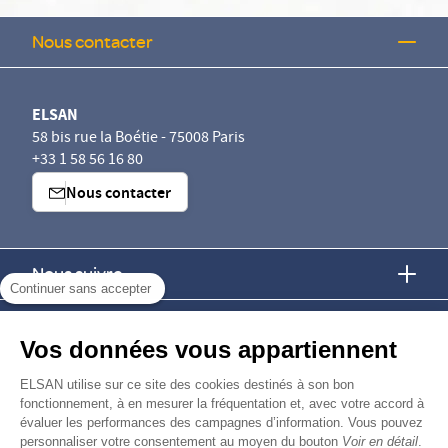
Nous contacter
ELSAN
58 bis rue la Boétie - 75008 Paris
+33 1 58 56 16 80
Nous contacter
Nous suivre
Continuer sans accepter
Nous trouver
Vos données vous appartiennent
Nous rejoindre
ELSAN utilise sur ce site des cookies destinés à son bon
fonctionnement, à en mesurer la fréquentation et, avec votre accord à
évaluer les performances des campagnes d’information. Vous pouvez
Devenir fournisseur
personnaliser votre consentement au moyen du bouton
Voir en détail
.