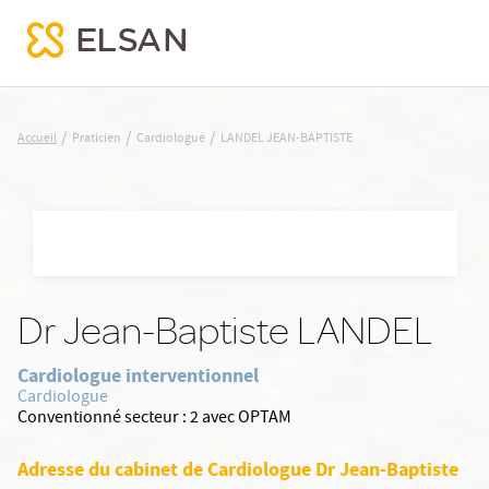
LANDEL JEAN-BAPTISTE
/
/
/
Accueil
Praticien
Cardiologue
LANDEL JEAN-BAPTISTE
Nx:Aller
au
contenu
principal
Dr Jean-Baptiste LANDEL
Cardiologue interventionnel
Cardiologue
Conventionné secteur :
2 avec OPTAM
Adresse du cabinet de Cardiologue Dr Jean-Baptiste