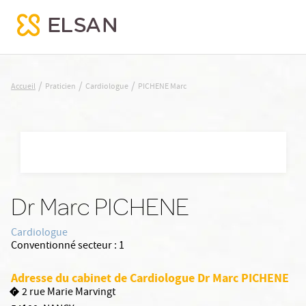
PICHENE Marc
/
/
/
Accueil
Praticien
Cardiologue
PICHENE Marc
Nx:Aller
au
contenu
principal
Dr Marc PICHENE
Cardiologue
Conventionné secteur :
1
Adresse du cabinet de Cardiologue Dr Marc PICHENE
2 rue Marie Marvingt