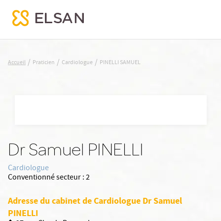
PINELLI SAMUEL
/
/
/
Accueil
Praticien
Cardiologue
PINELLI SAMUEL
Nx:Aller
au
contenu
principal
Dr Samuel PINELLI
Cardiologue
Conventionné secteur :
2
Adresse du cabinet de Cardiologue Dr Samuel
PINELLI