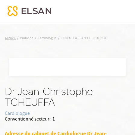
TCHEUFFA JEAN-CHRISTOPHE
/
/
/
Accueil
Praticien
Cardiologue
TCHEUFFA JEAN-CHRISTOPHE
Nx:Aller
au
contenu
principal
Dr Jean-Christophe
TCHEUFFA
Cardiologue
Conventionné secteur :
1
Adresse du cabinet de Cardiologue Dr Jean-