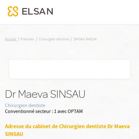
SINSAU MAEVA
/
/
/
Accueil
Praticien
Chirurgien dentiste
SINSAU MAEVA
Nx:Aller
au
contenu
principal
Dr Maeva SINSAU
Chirurgien dentiste
Conventionné secteur :
1 avec OPTAM
Adresse du cabinet de Chirurgien dentiste Dr Maeva
SINSAU