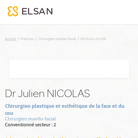
NICOLAS JULIEN
/
/
/
Accueil
Praticien
Chirurgien maxillo facial
NICOLAS JULIEN
Nx:Aller
au
contenu
principal
Dr Julien NICOLAS
Chirurgien plastique et esthétique de la face et du
cou
Chirurgien maxillo-facial
Conventionné secteur :
2