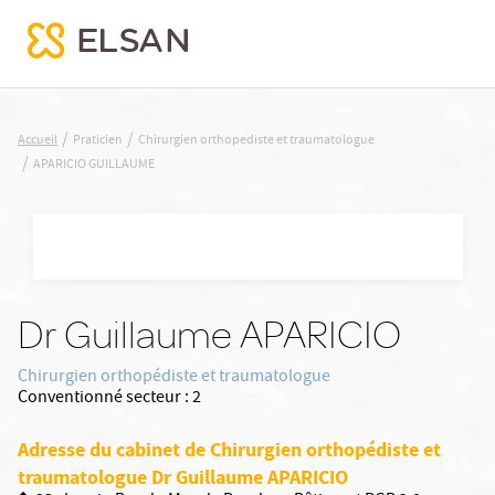
APARICIO GUILLAUME
/
/
Accueil
Praticien
Chirurgien orthopediste et traumatologue
/
APARICIO GUILLAUME
Nx:Aller
au
contenu
principal
Dr Guillaume APARICIO
Chirurgien orthopédiste et traumatologue
Conventionné secteur :
2
Adresse du cabinet de Chirurgien orthopédiste et
traumatologue Dr Guillaume APARICIO