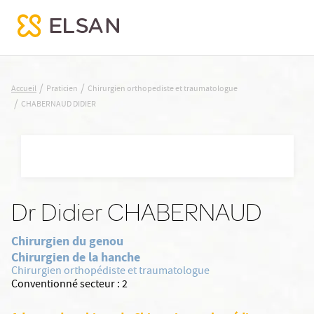
CHABERNAUD DIDIER
/
/
Accueil
Praticien
Chirurgien orthopediste et traumatologue
/
CHABERNAUD DIDIER
Nx:Aller
au
contenu
principal
Dr Didier CHABERNAUD
Chirurgien du genou
Chirurgien de la hanche
Chirurgien orthopédiste et traumatologue
Conventionné secteur :
2