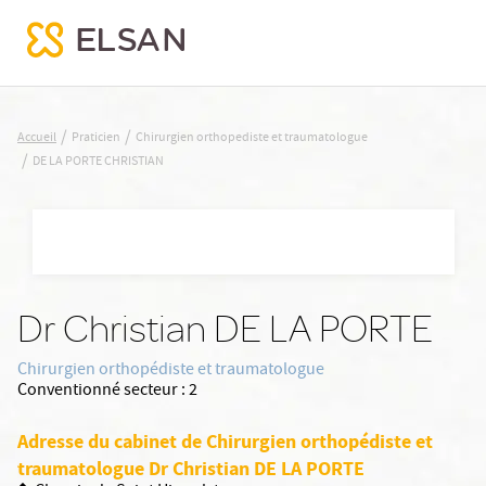
DE LA PORTE CHRISTIAN
/
/
Accueil
Praticien
Chirurgien orthopediste et traumatologue
/
DE LA PORTE CHRISTIAN
Nx:Aller
au
contenu
principal
Dr Christian DE LA PORTE
Chirurgien orthopédiste et traumatologue
Conventionné secteur :
2
Adresse du cabinet de Chirurgien orthopédiste et
traumatologue Dr Christian DE LA PORTE