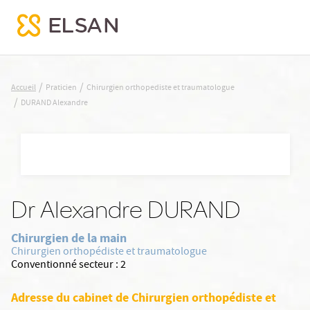
DURAND Alexandre
/
/
Accueil
Praticien
Chirurgien orthopediste et traumatologue
/
DURAND Alexandre
Nx:Aller
au
contenu
principal
Dr Alexandre DURAND
Chirurgien de la main
Chirurgien orthopédiste et traumatologue
Conventionné secteur :
2
Adresse du cabinet de Chirurgien orthopédiste et