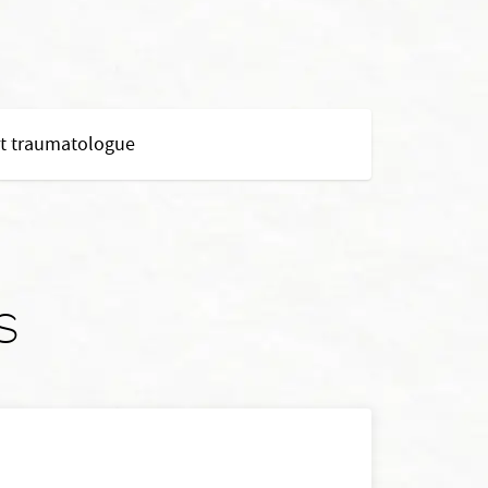
et traumatologue
s