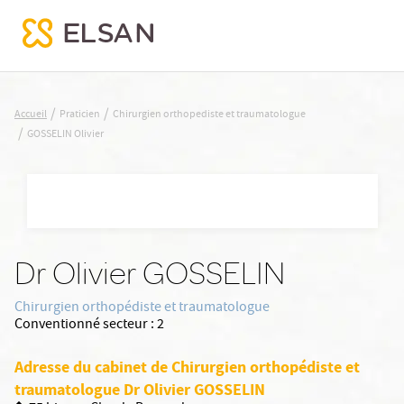
GOSSELIN Olivier
/
/
Accueil
Praticien
Chirurgien orthopediste et traumatologue
/
GOSSELIN Olivier
Nx:Aller
au
contenu
principal
Dr Olivier GOSSELIN
Chirurgien orthopédiste et traumatologue
Conventionné secteur :
2
Adresse du cabinet de Chirurgien orthopédiste et
traumatologue Dr Olivier GOSSELIN