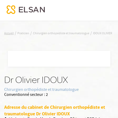
IDOUX OLIVIER
/
/
/
Accueil
Praticien
Chirurgien orthopediste et traumatologue
IDOUX OLIVIER
Nx:Aller
au
contenu
principal
Dr Olivier IDOUX
Chirurgien orthopédiste et traumatologue
Conventionné secteur :
2
Adresse du cabinet de Chirurgien orthopédiste et
traumatologue Dr Olivier IDOUX