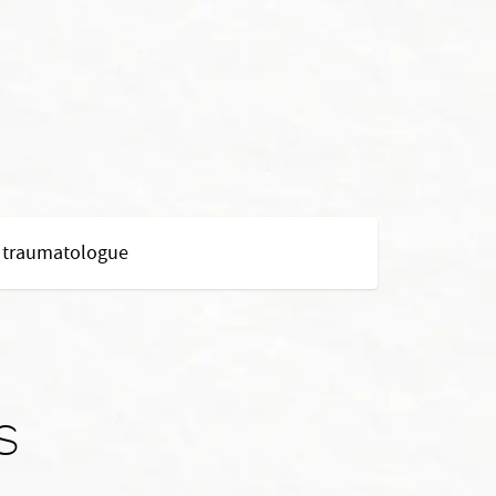
t traumatologue
s