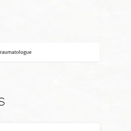
 traumatologue
s