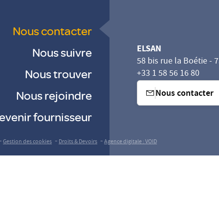
Nous contacter
ELSAN
Nous suivre
58 bis rue la Boétie - 
Nous trouver
+33 1 58 56 16 80
Nous contacter
Nous rejoindre
evenir fournisseur
sez vos Options
s paramètres de confidentialité, en garantissant la con
-
-
-
Gestion des cookies
Droits & Devoirs
Agence digitale : VOID