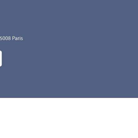
75008 Paris
formité avec les réglementations. Personnalisez vos préf