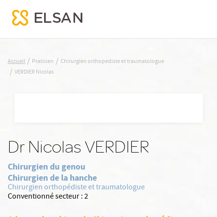
VERDIER Nicolas
/
/
Accueil
Praticien
Chirurgien orthopediste et traumatologue
/
VERDIER Nicolas
Nx:Aller
au
contenu
principal
Dr Nicolas VERDIER
Chirurgien du genou
Chirurgien de la hanche
Chirurgien orthopédiste et traumatologue
Conventionné secteur :
2