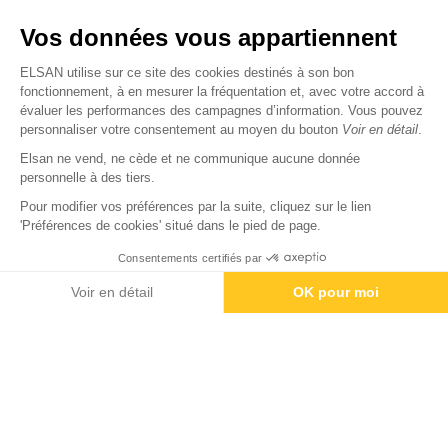
Nous trouver
Vos données vous appartiennent
Nous rejoindre
ELSAN utilise sur ce site des cookies destinés à son bon
fonctionnement, à en mesurer la fréquentation et, avec votre accord à
évaluer les performances des campagnes d’information. Vous pouvez
Devenir fournisseur
personnaliser votre consentement au moyen du bouton
Voir en détail
.
Elsan ne vend, ne cède et ne communique aucune donnée
© Copyright 2026
Elsan
personnelle à des tiers.
-
-
-
-
Mentions Légales
Données personnelles
Gestion des cookies
Droits & Devoirs
Agence digitale : VOID
Pour modifier vos préférences par la suite, cliquez sur le lien
'Préférences de cookies' situé dans le pied de page.
Consentements certifiés par
Voir en détail
OK pour moi
Axeptio consent
Plateforme de Gestion du Consentement : Personnalisez vos O
Notre plateforme vous permet d'adapter et de gérer vos paramètr